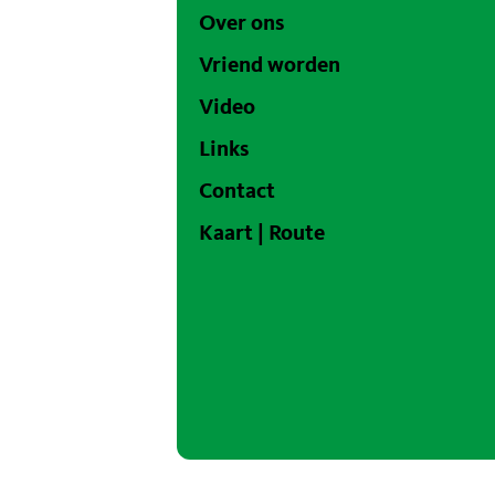
Over ons
Vriend worden
Video
Links
Contact
Kaart | Route