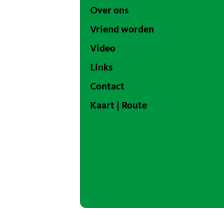
Over ons
Vriend worden
Video
Links
Contact
Kaart | Route