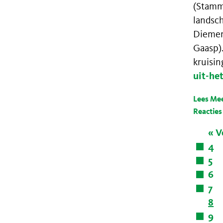
(Stamm
landsc
Diemer
Gaasp)
kruisi
uit-he
Lees Me
Reacties
« V
4
5
6
7
8
9