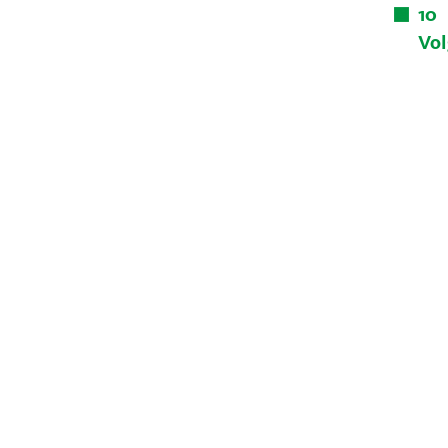
10
Vol