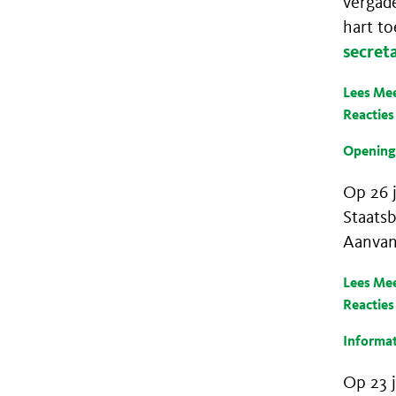
vergad
hart to
secret
Lees Me
Reacties
Opening
Op 26 j
Staatsb
Aanvan
Lees Me
Reacties
Informa
Op 23 