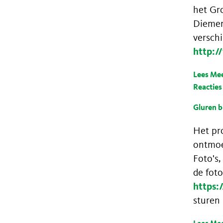
het Gro
Diemer
verschi
http:/
Lees Me
Reacties
Gluren b
Het pr
ontmoet
Foto's,
de foto
https:
sturen