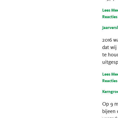
Lees Me
Reacties
Jaarvers
2016 wa
dat wi
te hou
uitges
Lees Me
Reacties
Kerngroe
Op 9 m
bijeen