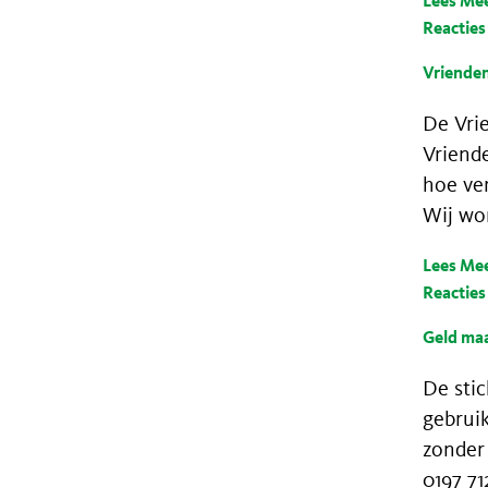
Lees Me
Reacties
Vriende
De Vri
Vriende
hoe ver
Wij wor
Lees Me
Reacties 
Geld maa
De sti
gebruik
zonder
0197 71