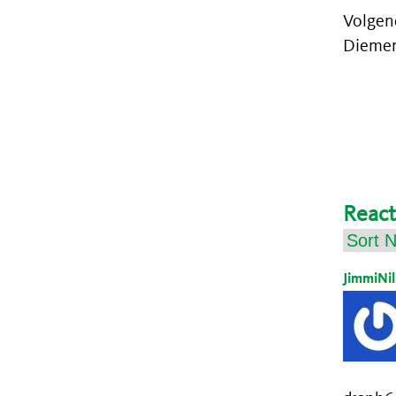
Volgen
Dieme
React
JimmiNil