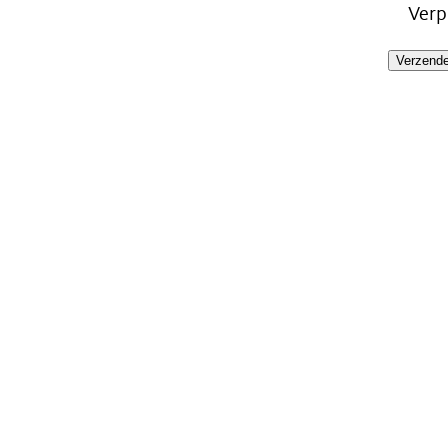
Verp
Verzend