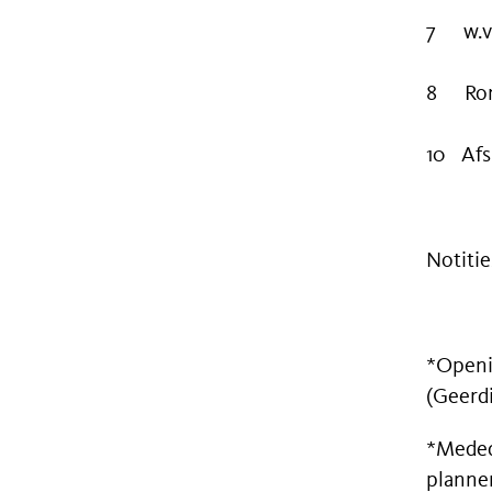
7 w.v.t
8 Ron
10 Afs
Notiti
*Openin
(Geerd
*Meded
plannen