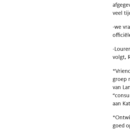
afgege
veel t
-we vra
officië
-Louren
volgt,
*Vrien
groep 
van La
“consu
aan Kat
*Ontwi
goed op