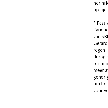
herinri
op tijd
* Festi
“Vrien
van SBB
Gerard
regen 
droog 
termijn
meer a
gehorig
om het 
voor vo