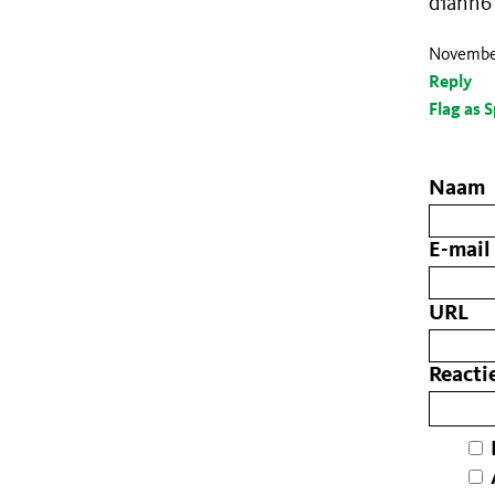
d1anh
November
Reply
Flag as 
Naam
E-mail
URL
Reacti