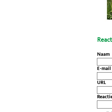
React
Naam
E-mail
URL
Reacti