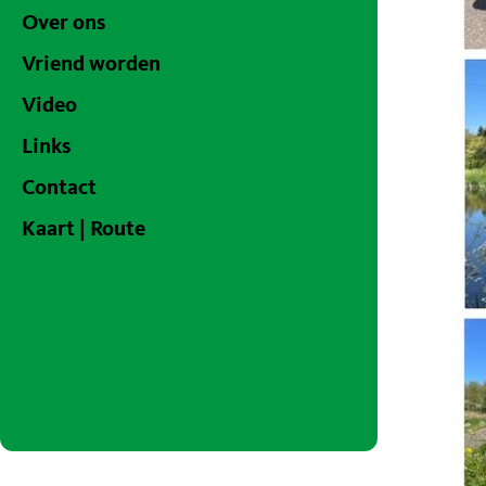
Over ons
Vriend worden
Video
Links
Contact
Kaart | Route