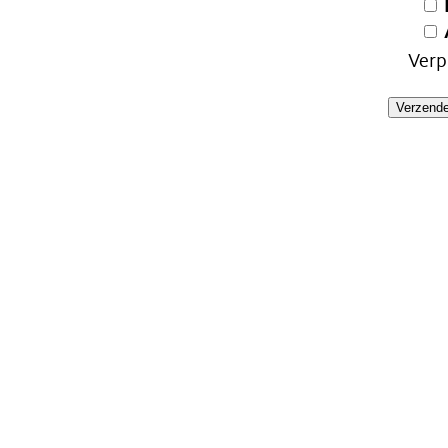
Verp
Verzend