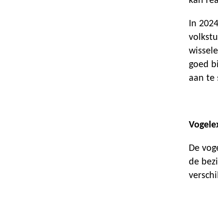
kan re
In 2024
volkst
wissel
goed b
aan te
Vogele
De vog
de bez
verschi