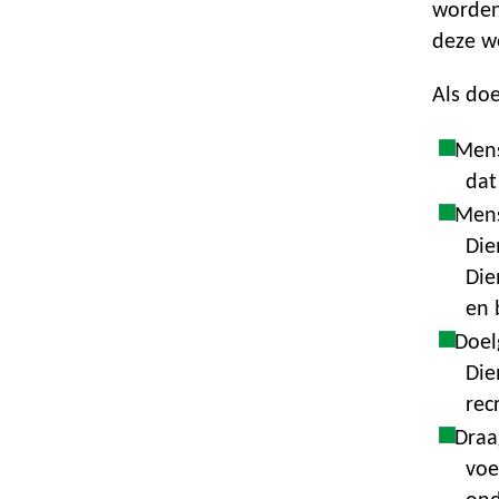
worden
deze w
Als do
Mens
dat
Mens
Die
Die
en 
Doel
Die
rec
Draa
voe