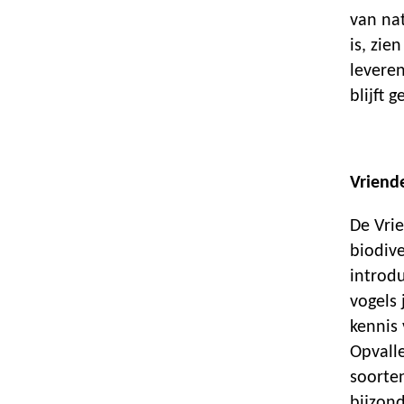
van na
is, zie
leveren
blijft 
Vriend
De Vri
biodiv
introd
vogels
kennis 
Opvall
soorte
bijzond