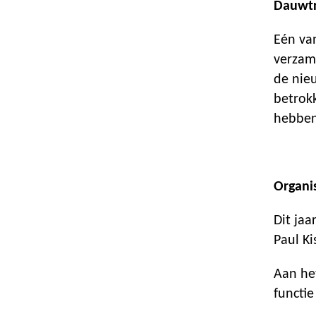
Dauwt
Eén van
verzam
de nieu
betrok
hebben
Organi
Dit jaa
Paul K
Aan he
functie