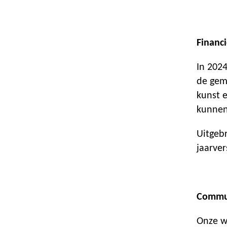
Financi
In 202
de gem
kunst 
kunnen
Uitgebr
jaarver
Commu
Onze w