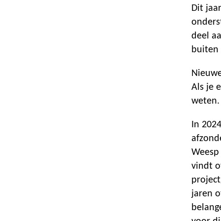
Dit ja
onders
deel a
buiten
Nieuwe
Als je 
weten.
In 202
afzond
Weesp 
vindt o
projec
jaren 
belang