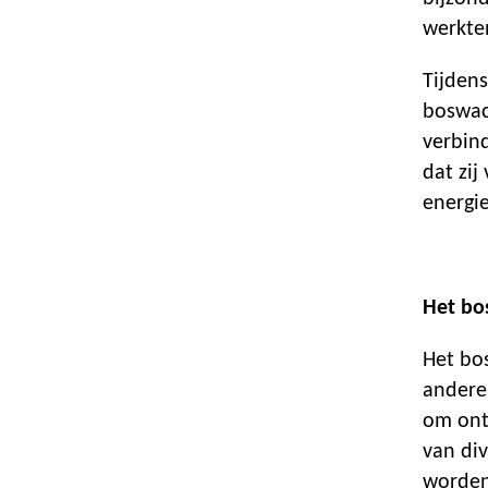
werkte
Tijden
boswac
verbin
dat zi
energie
Het bo
Het bo
andere
om ont
van div
worden