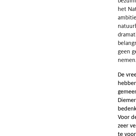
bezuin
het Na
ambiti
natuurb
dramat
belangr
geen g
nemen
De vre
hebben
gemeen
Diemer
bedenk
Voor d
zeer ve
te voo