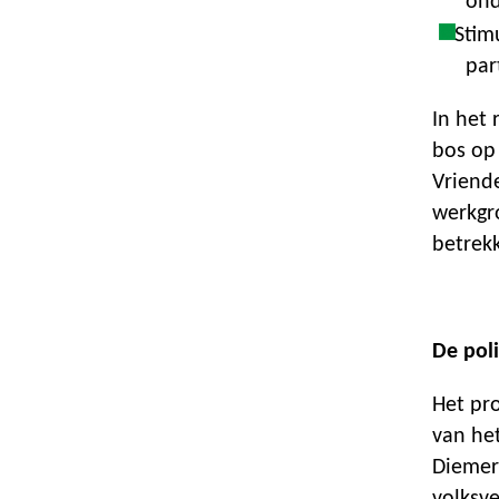
on
Stim
par
In het
bos op
Vriend
werkgr
betrekk
De poli
Het pro
van het
Diemer