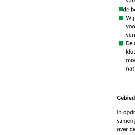
van
de b
Wij
voo
ver
De 
klu
moe
nat
Gebied
In opd
sameng
over d