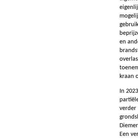
eigenl
mogeli
gebruik
beprijz
en and
brands
overla
toenem
kraan 
In 202
partië
verder
gronds
Diemer
Een ve