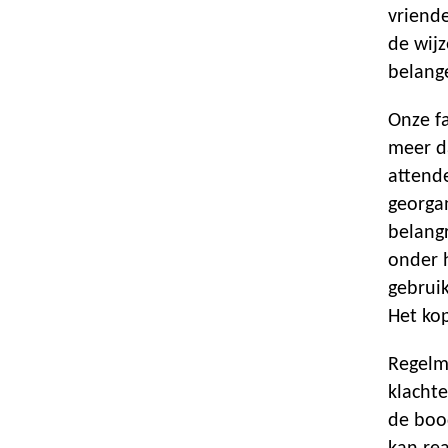
vriend
de wijz
belange
Onze f
meer d
attende
georgan
belang
onder h
gebrui
Het kop
Regelm
klacht
de boo