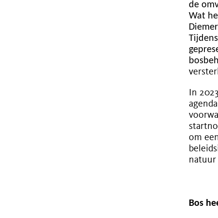
de omv
Wat he
Diemerb
Tijden
gepres
bosbeh
v
erster
In 202
agenda 
voorwa
startno
om een
beleids
natuur 
Bos he