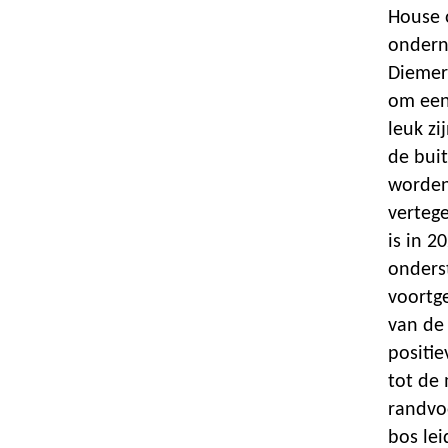
House o
ondern
Diemer
om een
leuk zi
de bui
worden
verteg
is in 
onderst
voortg
van de
positi
tot de 
randvo
bos lei