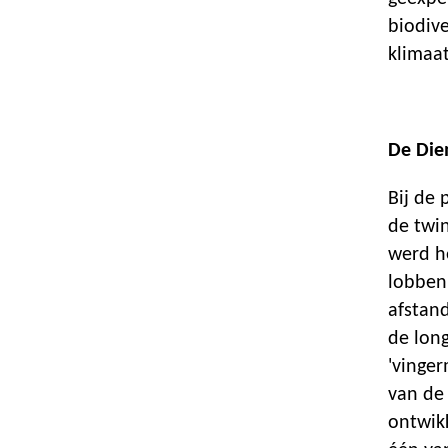
biodive
klimaa
De Die
Bij de 
de twi
werd h
lobben
afstan
de long
'vinge
van de
ontwik