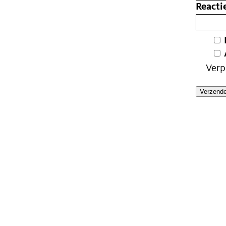
Reacti
Verp
Verzend