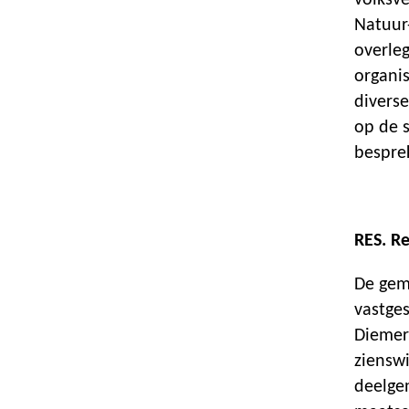
volksv
Natuur
overleg
organis
diverse
op de 
bespre
RES. Re
De gem
vastge
Diemer
ziensw
deelge