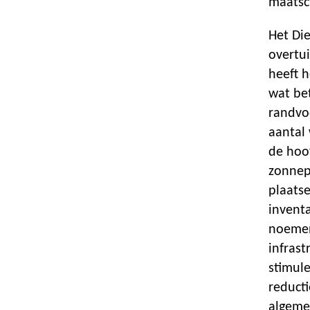
maatsch
Het Di
overtui
heeft 
wat be
randvo
aantal
de hoo
zonnep
plaats
invent
noemen
infrast
stimul
reducti
algeme