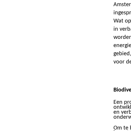
Amster
ingesp
Wat op
in verb
worden
energi
gebied
voor d
Biodive
Een pro
ontwik
en verb
onderwe
Om te 