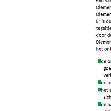
één va
Diemer
Diemers
Er is d
tegeltj
door d
Diemers
het ont
de o
goe
ver
de o
het 
zic
de a