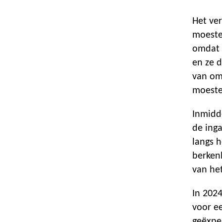
Het ver
moeste
omdat 
en ze 
van om
moeste
Inmidd
de inga
langs 
berken
van he
In 2024
voor e
geëxpe