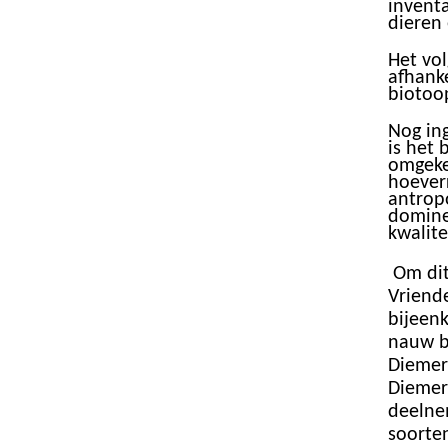
invent
dieren
Het vo
afhanke
biotoo
Nog ing
is het 
omgeke
hoeverr
antrop
domine
kwalite
Om dit
Vriende
bijeen
nauw b
Diemer
Diemerb
deelnem
soorte