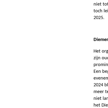
niet to
toch l
2025.
Diemer
Het or
zijn o
promin
Een beg
evenem
2024 b
meer t
niet la
het Di