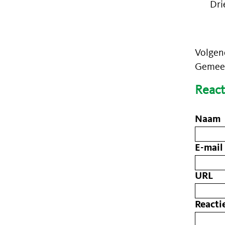
Dr
Volgen
Gemee
React
Naam
E-mail
URL
Reacti