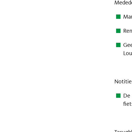
Medede
Mar
Ren
Gee
Lou
Notiti
De 
fie