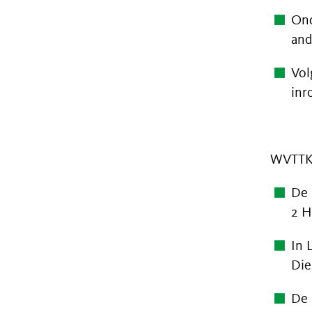
Ond
and
Vol
inr
WVTTK
De 
2 H
In 
Di
De 