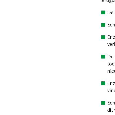
Terugbl
De 
Een
Er 
ver
De 
toe
nie
Er 
vin
Een
dit