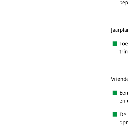
bep
Jaarpla
Toe
tri
Vriend
Een
en 
De 
opn