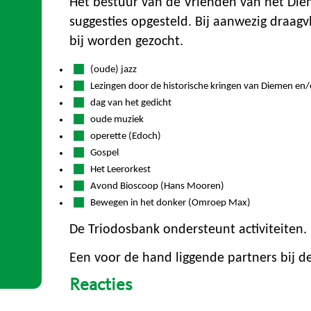
Het bestuur van de Vrienden van het Diem
suggesties opgesteld. Bij aanwezig draag
bij worden gezocht.
(oude) jazz
Lezingen door de historische kringen van Diemen en
dag van het gedicht
oude muziek
operette (Edoch)
Gospel
Het Leerorkest
Avond Bioscoop (Hans Mooren)
Bewegen in het donker (Omroep Max)
De Triodosbank ondersteunt activiteiten.
Een voor de hand liggende partners bij de
Reacties