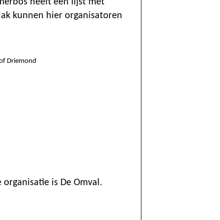
erbos heeft een lijst met
vlak kunnen hier organisatoren
/of Driemond
 organisatie is De Omval.