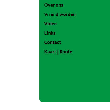
Over ons
Vriend worden
Video
Links
Contact
Kaart | Route