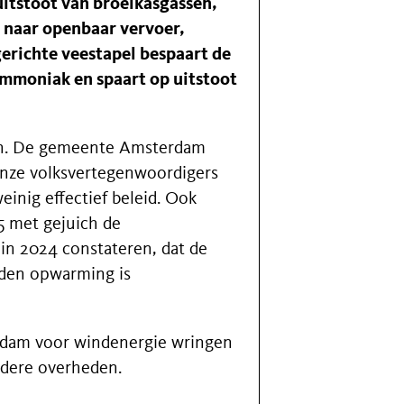
itstoot van broeikasgassen,
r naar openbaar vervoer,
erichte veestapel bespaart de
ammoniak en spaart op uitstoot
den. De gemeente Amsterdam
 onze volksvertegenwoordigers
inig effectief beleid. Ook
15 met gejuich de
 in 2024 constateren, dat de
aden opwarming is
dam voor windenergie wringen
ndere overheden.