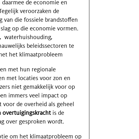
en daarmee de economie en
Tegelijk veroorzaken de
g van die fossiele brandstoffen
anslag op die economie vormen.
t, waterhuishouding,
 nauwelijks beleidssectoren te
met het klimaatprobleem
en met hun regionale
en met locaties voor zon en
ezers niet gemakkelijk voor op
en immers veel impact op
t voor de overheid als geheel
 overtuigingskracht
is de
ag over gesproken wordt.
optie om het klimaatprobleem op