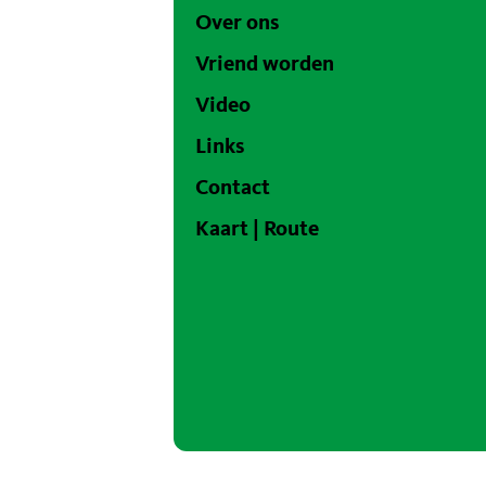
Over ons
Vriend worden
Video
Links
Contact
Kaart | Route