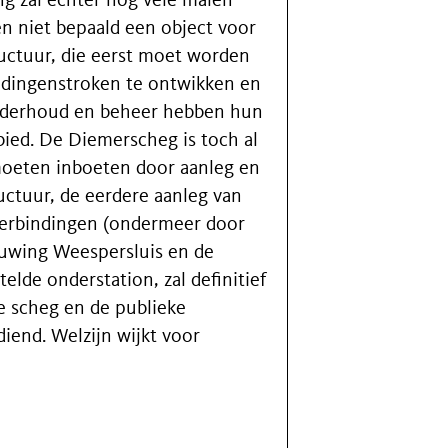
ing zal echter nog vele malen
en niet bepaald een object voor
ructuur, die eerst moet worden
idingenstroken te ontwikken en
nderhoud en beheer hebben hun
ied. De Diemerscheg is toch al
 moeten inboeten door aanleg en
uctuur, de eerdere aanleg van
verbindingen (ondermeer door
uwing Weespersluis en de
elde onderstation, zal definitief
e scheg en de publieke
iend. Welzijn wijkt voor